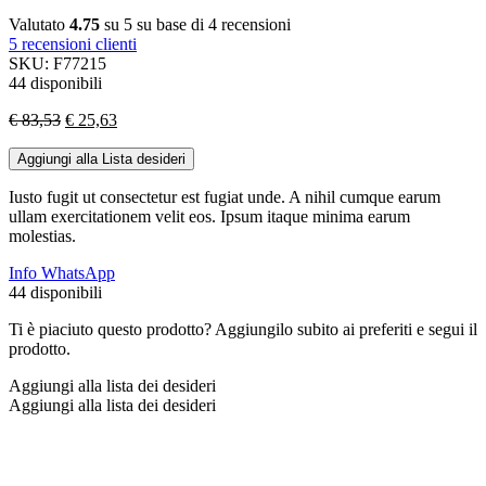
Valutato
4.75
su 5 su base di
4
recensioni
5
recensioni clienti
SKU:
F77215
44 disponibili
Il
Il
€
83,53
€
25,63
prezzo
prezzo
originale
attuale
Aggiungi alla Lista desideri
era:
è:
Iusto fugit ut consectetur est fugiat unde. A nihil cumque earum
€ 83,53.
€ 25,63.
ullam exercitationem velit eos. Ipsum itaque minima earum
molestias.
Info WhatsApp
44 disponibili
Ti è piaciuto questo prodotto? Aggiungilo subito ai preferiti e segui il
prodotto.
Aggiungi alla lista dei desideri
Aggiungi alla lista dei desideri