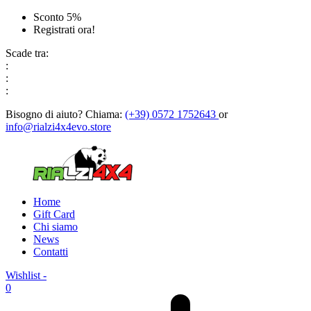
Sconto 5%
Registrati ora!
Scade tra:
:
:
:
Bisogno di aiuto?
Chiama:
(+39) 0572 1752643
or
info@rialzi4x4evo.store
Home
Gift Card
Chi siamo
News
Contatti
Wishlist -
0