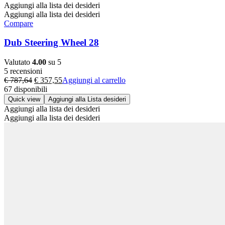
Aggiungi alla lista dei desideri
Aggiungi alla lista dei desideri
Compare
Dub Steering Wheel 28
Valutato
4.00
su 5
5 recensioni
Il
Il
€
787,64
€
357,55
Aggiungi al carrello
prezzo
prezzo
67 disponibili
originale
attuale
Quick view
Aggiungi alla Lista desideri
era:
è:
Aggiungi alla lista dei desideri
€ 787,64.
€ 357,55.
Aggiungi alla lista dei desideri