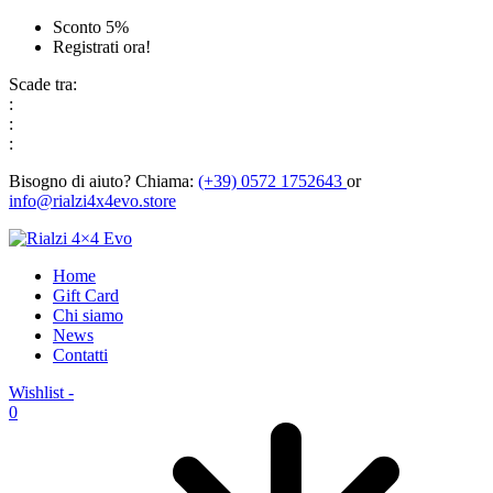
Sconto 5%
Registrati ora!
Scade tra:
:
:
:
Bisogno di aiuto?
Chiama:
(+39) 0572 1752643
or
info@rialzi4x4evo.store
Home
Gift Card
Chi siamo
News
Contatti
Wishlist -
0