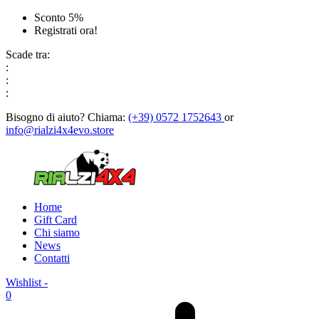
Sconto 5%
Registrati ora!
Scade tra:
:
:
:
Bisogno di aiuto?
Chiama:
(+39) 0572 1752643
or
info@rialzi4x4evo.store
Home
Gift Card
Chi siamo
News
Contatti
Wishlist -
0