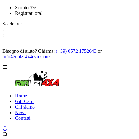
Sconto 5%
Registrati ora!
Scade tra:
:
:
:
Bisogno di aiuto?
Chiama:
(+39) 0572 1752643
or
info@rialzi4x4evo.store
Home
Gift Card
Chi siamo
News
Contatti