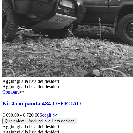
Aggiungi alla lista dei desideri
Aggiungi alla lista dei desideri
Compare
Kit 4 cm panda 4×4 OFFROAD
Fascia
Questo
€
690,00
-
€
720,00
Scegli
di
prodotto
Quick view
Aggiungi alla Lista desideri
prezzo:
ha
Aggiungi alla lista dei desideri
da
più
Aggiungi alla lista dei desideri