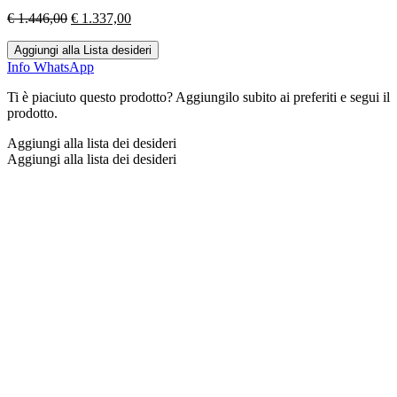
Il
Il
€
1.446,00
€
1.337,00
prezzo
prezzo
originale
attuale
Aggiungi alla Lista desideri
era:
è:
Info WhatsApp
€ 1.446,00.
€ 1.337,00.
Ti è piaciuto questo prodotto? Aggiungilo subito ai preferiti e segui il
prodotto.
Aggiungi alla lista dei desideri
Aggiungi alla lista dei desideri