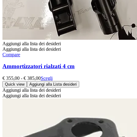
Aggiungi alla lista dei desideri
Aggiungi alla lista dei desideri
Compare
Ammortizzatori rialzati 4 cm
Fascia
Questo
€
355,00
-
€
385,00
Scegli
di
prodotto
Quick view
Aggiungi alla Lista desideri
prezzo:
ha
Aggiungi alla lista dei desideri
da
più
Aggiungi alla lista dei desideri
€ 355,00
varianti.
a
Le
€ 385,00
opzioni
possono
essere
scelte
nella