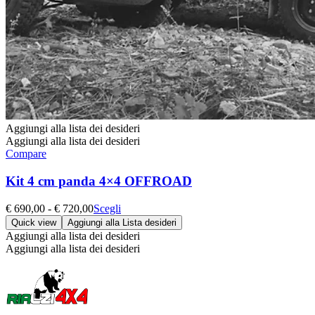
Aggiungi alla lista dei desideri
Aggiungi alla lista dei desideri
Compare
Kit 4 cm panda 4×4 OFFROAD
Fascia
Questo
€
690,00
-
€
720,00
Scegli
di
prodotto
Quick view
Aggiungi alla Lista desideri
prezzo:
ha
Aggiungi alla lista dei desideri
da
più
Aggiungi alla lista dei desideri
€ 690,00
varianti.
a
Le
€ 720,00
opzioni
possono
essere