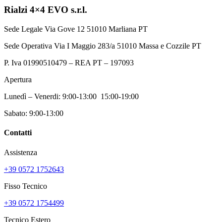
scelte
Rialzi 4×4 EVO s.r.l.
nella
pagina
Sede Legale Via Gove 12 51010 Marliana PT
del
prodotto
Sede Operativa Via I Maggio 283/a 51010 Massa e Cozzile PT
P. Iva 01990510479 – REA PT – 197093
Apertura
Lunedì – Venerdi: 9:00-13:00 15:00-19:00
Sabato: 9:00-13:00
Contatti
Assistenza
+39 0572 1752643
Fisso Tecnico
+39 0572 1754499
Tecnico Estero