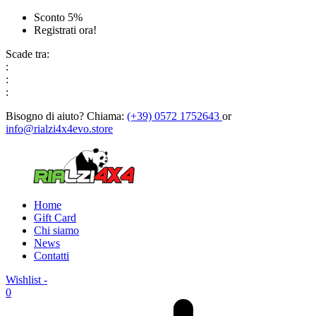
Sconto 5%
Registrati ora!
Scade tra:
:
:
:
Bisogno di aiuto?
Chiama:
(+39) 0572 1752643
or
info@rialzi4x4evo.store
Home
Gift Card
Chi siamo
News
Contatti
Wishlist -
0