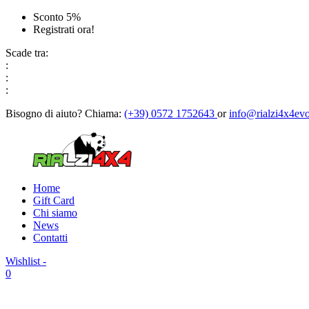
Sconto 5%
Registrati ora!
Scade tra:
:
:
:
Bisogno di aiuto?
Chiama:
(+39) 0572 1752643
or
info@rialzi4x4evo
Home
Gift Card
Chi siamo
News
Contatti
Wishlist -
0