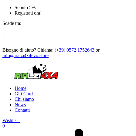
Sconto 5%
Registrati ora!
Scade tra:
:
:
:
Bisogno di aiuto?
Chiama:
(+39) 0572 1752643
or
info@rialzi4x4evo.store
Home
Gift Card
Chi siamo
News
Contatti
Wishlist -
0