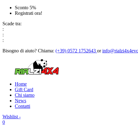
Sconto 5%
Registrati ora!
Scade tra:
:
:
:
Bisogno di aiuto?
Chiama:
(+39) 0572 1752643
or
info@rialzi4x4evo
Home
Gift Card
Chi siamo
News
Contatti
Wishlist -
0