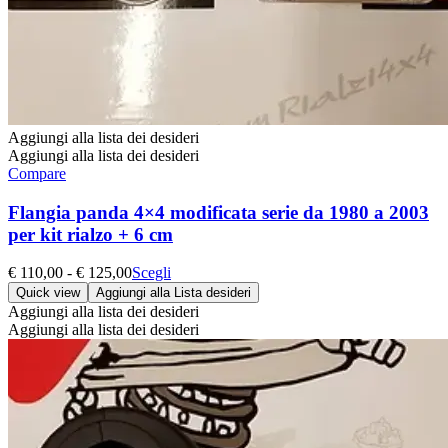
Aggiungi alla lista dei desideri
Aggiungi alla lista dei desideri
Compare
Flangia panda 4×4 modificata serie da 1980 a 2003
per kit rialzo + 6 cm
Fascia
Questo
€
110,00
-
€
125,00
Scegli
di
prodotto
Quick view
Aggiungi alla Lista desideri
prezzo:
ha
Aggiungi alla lista dei desideri
da
più
Aggiungi alla lista dei desideri
€ 110,00
varianti.
a
Le
€ 125,00
opzioni
possono
essere
scelte