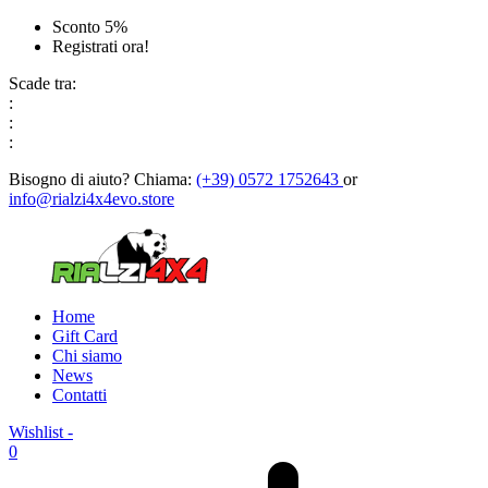
Sconto 5%
Registrati ora!
Scade tra:
:
:
:
Bisogno di aiuto?
Chiama:
(+39) 0572 1752643
or
info@rialzi4x4evo.store
Home
Gift Card
Chi siamo
News
Contatti
Wishlist -
0