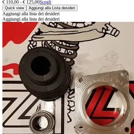
Fascia
Questo
€
110,00
-
€
125,00
Scegli
di
prodotto
Quick view
Aggiungi alla Lista desideri
prezzo:
ha
Aggiungi alla lista dei desideri
da
più
Aggiungi alla lista dei desideri
€ 110,00
varianti.
a
Le
€ 125,00
opzioni
possono
essere
scelte
nella
pagina
del
prodotto