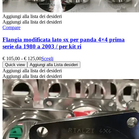
Aggiungi alla lista dei desideri
Aggiungi alla lista dei desideri
Compare
Flangia modificata lato sx per panda 4×4 prima
serie da 1980 a 2003 / per kit ri
Fascia
Questo
€
105,00
-
€
125,00
Scegli
di
prodotto
Quick view
Aggiungi alla Lista desideri
prezzo:
ha
Aggiungi alla lista dei desideri
da
più
Aggiungi alla lista dei desideri
€ 105,00
varianti.
a
Le
€ 125,00
opzioni
possono
essere
scelte
nella
pagina
del
prodotto