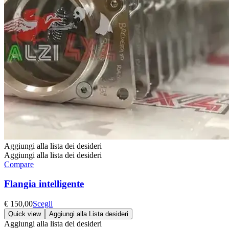
Aggiungi alla lista dei desideri
Aggiungi alla lista dei desideri
Compare
Flangia intelligente
Questo
€
150,00
Scegli
prodotto
Quick view
Aggiungi alla Lista desideri
ha
Aggiungi alla lista dei desideri