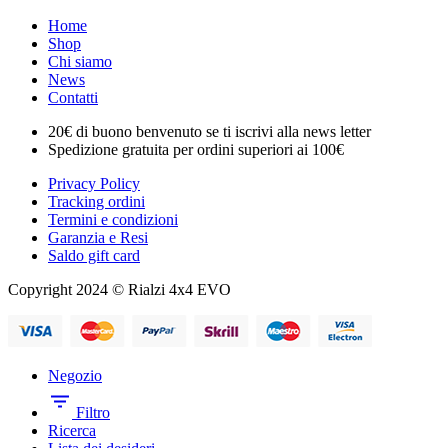
Home
Shop
Chi siamo
News
Contatti
20€ di buono benvenuto se ti iscrivi alla news letter
Spedizione gratuita per ordini superiori ai 100€
Privacy Policy
Tracking ordini
Termini e condizioni
Garanzia e Resi
Saldo gift card
Copyright 2024 © Rialzi 4x4 EVO
Negozio
Filtro
Ricerca