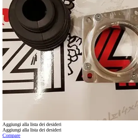
nella
pagina
del
prodotto
Aggiungi alla lista dei desideri
Aggiungi alla lista dei desideri
Compare