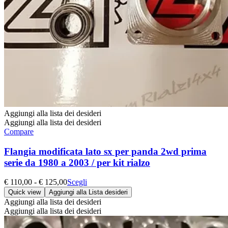
Aggiungi alla lista dei desideri
Aggiungi alla lista dei desideri
Compare
Flangia modificata lato sx per panda 2wd prima
serie da 1980 a 2003 / per kit rialzo
Fascia
Questo
€
110,00
-
€
125,00
Scegli
di
prodotto
Quick view
Aggiungi alla Lista desideri
prezzo:
ha
Aggiungi alla lista dei desideri
da
più
Aggiungi alla lista dei desideri
€ 110,00
varianti.
a
Le