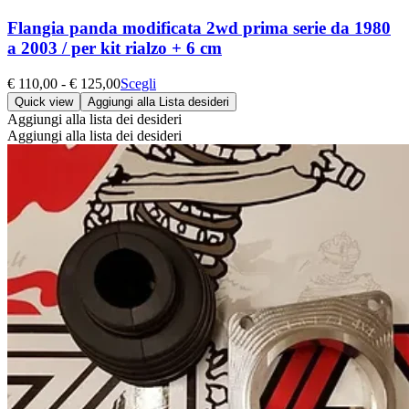
Flangia panda modificata 2wd prima serie da 1980
a 2003 / per kit rialzo + 6 cm
Fascia
Questo
€
110,00
-
€
125,00
Scegli
di
prodotto
Quick view
Aggiungi alla Lista desideri
prezzo:
ha
Aggiungi alla lista dei desideri
da
più
Aggiungi alla lista dei desideri
€ 110,00
varianti.
a
Le
€ 125,00
opzioni
possono
essere
scelte
nella
pagina
del
prodotto