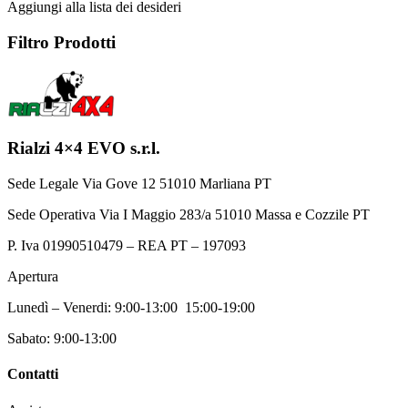
più
Aggiungi alla lista dei desideri
varianti.
Le
Filtro Prodotti
opzioni
possono
essere
scelte
nella
pagina
Rialzi 4×4 EVO s.r.l.
del
prodotto
Sede Legale Via Gove 12 51010 Marliana PT
Sede Operativa Via I Maggio 283/a 51010 Massa e Cozzile PT
P. Iva 01990510479 – REA PT – 197093
Apertura
Lunedì – Venerdi: 9:00-13:00 15:00-19:00
Sabato: 9:00-13:00
Contatti