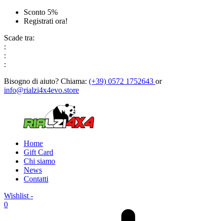
Sconto 5%
Registrati ora!
Scade tra:
:
:
:
Bisogno di aiuto?
Chiama:
(+39) 0572 1752643
or
info@rialzi4x4evo.store
Home
Gift Card
Chi siamo
News
Contatti
Wishlist -
0