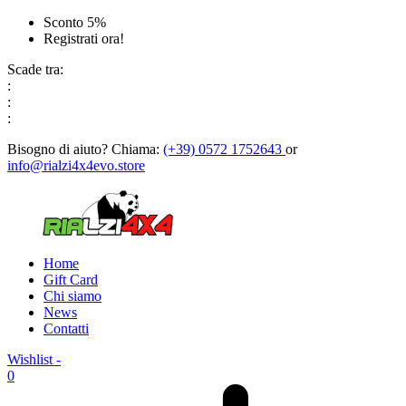
Sconto 5%
Registrati ora!
Scade tra:
:
:
:
Bisogno di aiuto?
Chiama:
(+39) 0572 1752643
or
info@rialzi4x4evo.store
Home
Gift Card
Chi siamo
News
Contatti
Wishlist -
0