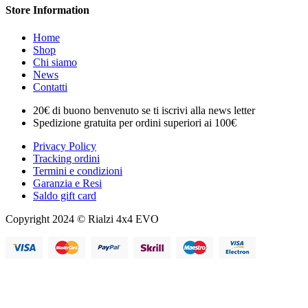
Store Information
Home
Shop
Chi siamo
News
Contatti
20€ di buono benvenuto se ti iscrivi alla news letter
Spedizione gratuita per ordini superiori ai 100€
Privacy Policy
Tracking ordini
Termini e condizioni
Garanzia e Resi
Saldo gift card
Copyright 2024 © Rialzi 4x4 EVO