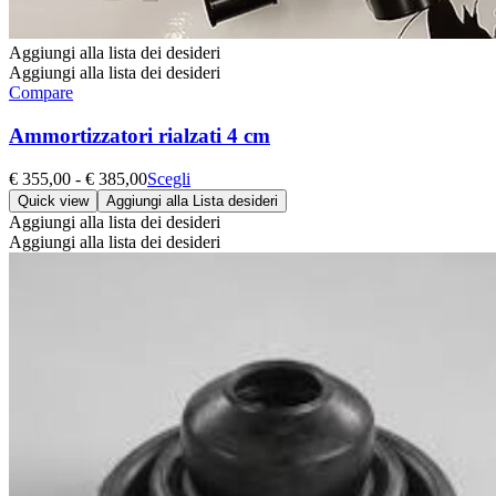
Aggiungi alla lista dei desideri
Aggiungi alla lista dei desideri
Compare
Ammortizzatori rialzati 4 cm
Fascia
Questo
€
355,00
-
€
385,00
Scegli
di
prodotto
Quick view
Aggiungi alla Lista desideri
prezzo:
ha
Aggiungi alla lista dei desideri
da
più
Aggiungi alla lista dei desideri
€ 355,00
varianti.
a
Le
€ 385,00
opzioni
possono
essere
scelte
nella
pagina
del
prodotto