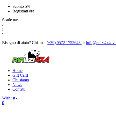
Sconto 5%
Registrati ora!
Scade tra:
:
:
:
Bisogno di aiuto?
Chiama:
(+39) 0572 1752643
or
info@rialzi4x4evo
Home
Gift Card
Chi siamo
News
Contatti
Wishlist -
0