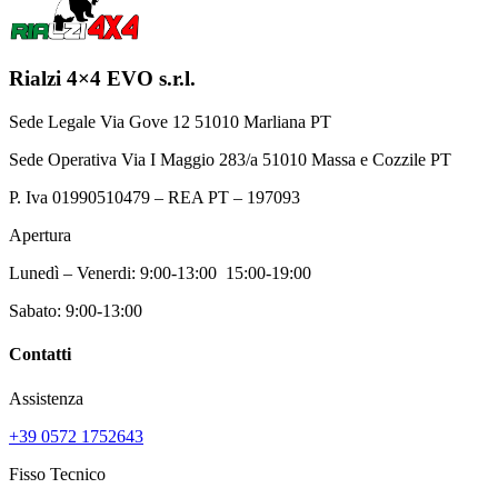
opzioni
possono
essere
scelte
Rialzi 4×4 EVO s.r.l.
nella
pagina
Sede Legale Via Gove 12 51010 Marliana PT
del
prodotto
Sede Operativa Via I Maggio 283/a 51010 Massa e Cozzile PT
P. Iva 01990510479 – REA PT – 197093
Apertura
Lunedì – Venerdi: 9:00-13:00 15:00-19:00
Sabato: 9:00-13:00
Contatti
Assistenza
+39 0572 1752643
Fisso Tecnico