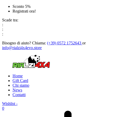
Sconto 5%
Registrati ora!
Scade tra:
:
:
:
Bisogno di aiuto?
Chiama:
(+39) 0572 1752643
or
info@rialzi4x4evo.store
Home
Gift Card
Chi siamo
News
Contatti
Wishlist -
0