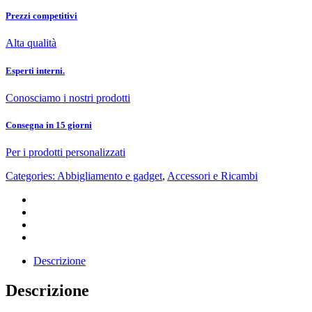
Prezzi competitivi
Alta qualità
Esperti interni.
Conosciamo i nostri prodotti
Consegna in 15 giorni
Per i prodotti personalizzati
Categories:
Abbigliamento e gadget
,
Accessori e Ricambi
Descrizione
Descrizione