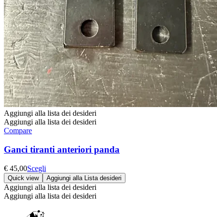
Aggiungi alla lista dei desideri
Aggiungi alla lista dei desideri
Compare
Ganci tiranti anteriori panda
Questo
€
45,00
Scegli
prodotto
Quick view
Aggiungi alla Lista desideri
ha
Aggiungi alla lista dei desideri
più
Aggiungi alla lista dei desideri
varianti.
Le