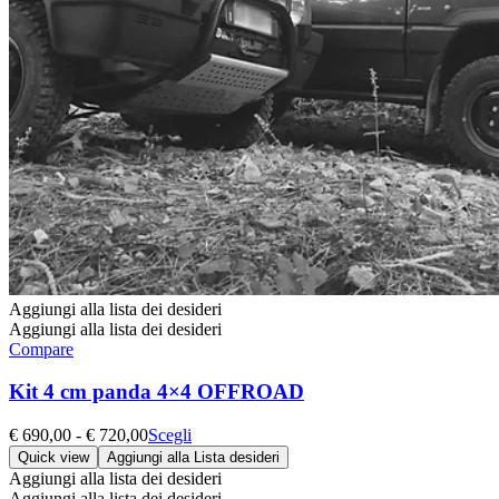
Aggiungi alla lista dei desideri
Aggiungi alla lista dei desideri
Compare
Kit 4 cm panda 4×4 OFFROAD
Fascia
Questo
€
690,00
-
€
720,00
Scegli
di
prodotto
Quick view
Aggiungi alla Lista desideri
prezzo:
ha
Aggiungi alla lista dei desideri
da
più
Aggiungi alla lista dei desideri