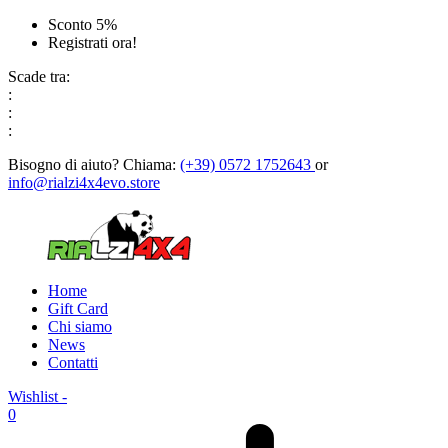
Sconto 5%
Registrati ora!
Scade tra:
:
:
:
Bisogno di aiuto?
Chiama:
(+39) 0572 1752643
or
info@rialzi4x4evo.store
Home
Gift Card
Chi siamo
News
Contatti
Wishlist -
0