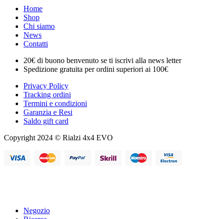
Home
Shop
Chi siamo
News
Contatti
20€ di buono benvenuto se ti iscrivi alla news letter
Spedizione gratuita per ordini superiori ai 100€
Privacy Policy
Tracking ordini
Termini e condizioni
Garanzia e Resi
Saldo gift card
Copyright 2024 © Rialzi 4x4 EVO
Negozio