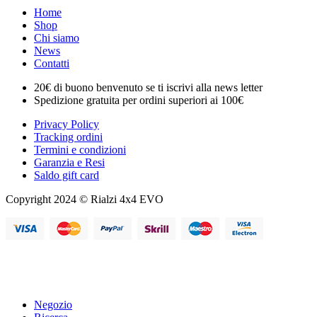
Home
Shop
Chi siamo
News
Contatti
20€ di buono benvenuto se ti iscrivi alla news letter
Spedizione gratuita per ordini superiori ai 100€
Privacy Policy
Tracking ordini
Termini e condizioni
Garanzia e Resi
Saldo gift card
Copyright 2024 © Rialzi 4x4 EVO
Negozio