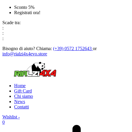
Sconto 5%
Registrati ora!
Scade tra:
:
:
:
Bisogno di aiuto?
Chiama:
(+39) 0572 1752643
or
info@rialzi4x4evo.store
Home
Gift Card
Chi siamo
News
Contatti
Wishlist -
0