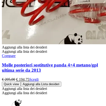
Aggiungi alla lista dei desideri
Aggiungi alla lista dei desideri
Compare
Molle posteriori sostitutive panda 4×4 metano/gpl
ultima serie da 2013
Il
Il
Questo
€
205,00
€
194,75
Scegli
prezzo
prezzo
prodotto
Quick view
Aggiungi alla Lista desideri
originale
attuale
ha
Aggiungi alla lista dei desideri
era:
è:
più
Aggiungi alla lista dei desideri
€ 205,00.
€ 194,75.
varianti.
Le
opzioni