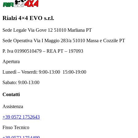
possono
essere
scelte
Rialzi 4×4 EVO s.r.l.
nella
pagina
Sede Legale Via Gove 12 51010 Marliana PT
del
prodotto
Sede Operativa Via I Maggio 283/a 51010 Massa e Cozzile PT
P. Iva 01990510479 – REA PT – 197093
Apertura
Lunedì – Venerdi: 9:00-13:00 15:00-19:00
Sabato: 9:00-13:00
Contatti
Assistenza
+39 0572 1752643
Fisso Tecnico
+39 0572 1754499