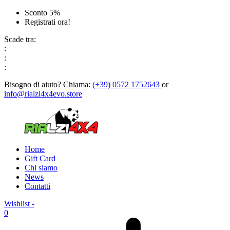
Sconto 5%
Registrati ora!
Scade tra:
:
:
:
Bisogno di aiuto?
Chiama:
(+39) 0572 1752643
or
info@rialzi4x4evo.store
Home
Gift Card
Chi siamo
News
Contatti
Wishlist -
0