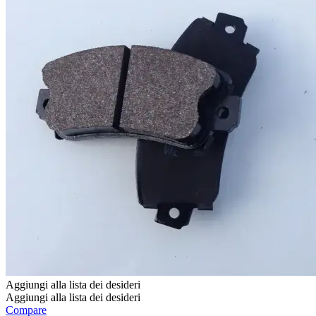
nella
pagina
del
prodotto
Aggiungi alla lista dei desideri
Aggiungi alla lista dei desideri
Compare