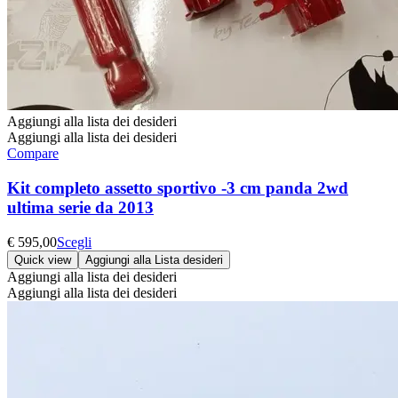
Aggiungi alla lista dei desideri
Aggiungi alla lista dei desideri
Compare
Kit completo assetto sportivo -3 cm panda 2wd
ultima serie da 2013
Questo
€
595,00
Scegli
prodotto
Quick view
Aggiungi alla Lista desideri
ha
Aggiungi alla lista dei desideri
più
Aggiungi alla lista dei desideri
varianti.
Le
opzioni
possono
essere
scelte