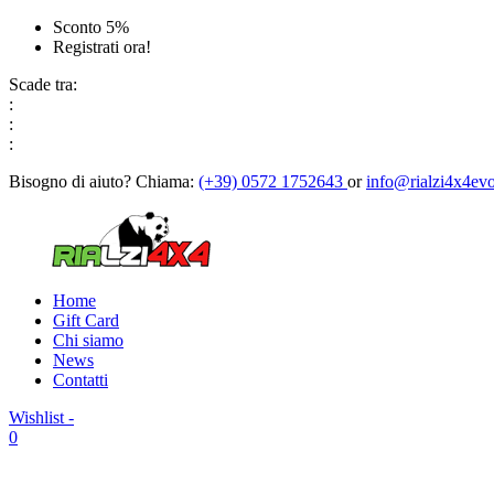
Sconto 5%
Registrati ora!
Scade tra:
:
:
:
Bisogno di aiuto?
Chiama:
(+39) 0572 1752643
or
info@rialzi4x4evo
Home
Gift Card
Chi siamo
News
Contatti
Wishlist -
0