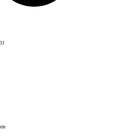
003
rde