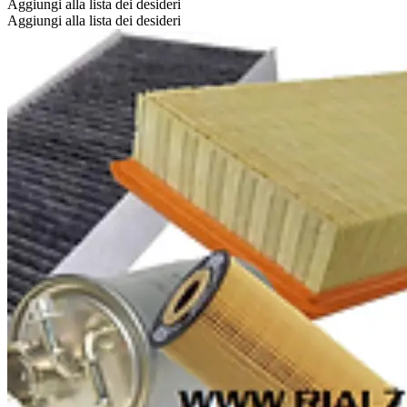
prezzo:
ha
Aggiungi alla lista dei desideri
da
più
Aggiungi alla lista dei desideri
€ 243,00
varianti.
a
Le
€ 273,00
opzioni
possono
essere
scelte
nella
pagina
del
prodotto