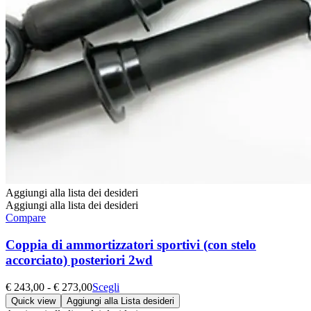
Aggiungi alla lista dei desideri
Aggiungi alla lista dei desideri
Compare
Coppia di ammortizzatori sportivi (con stelo
accorciato) posteriori 2wd
Fascia
Questo
€
243,00
-
€
273,00
Scegli
di
prodotto
Quick view
Aggiungi alla Lista desideri