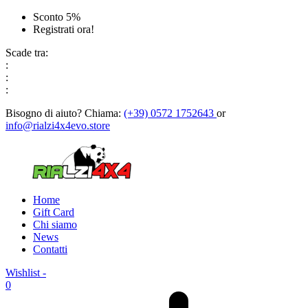
Sconto 5%
Registrati ora!
Scade tra:
:
:
:
Bisogno di aiuto?
Chiama:
(+39) 0572 1752643
or
info@rialzi4x4evo.store
Home
Gift Card
Chi siamo
News
Contatti
Wishlist -
0