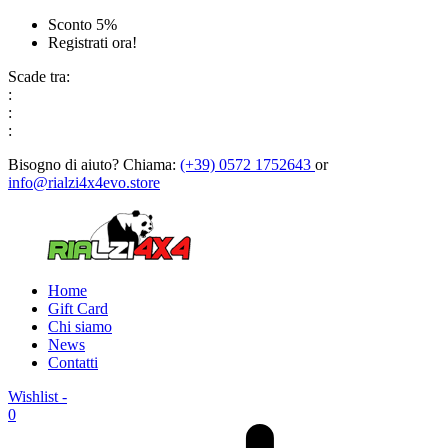
Sconto 5%
Registrati ora!
Scade tra:
:
:
:
Bisogno di aiuto?
Chiama:
(+39) 0572 1752643
or
info@rialzi4x4evo.store
Home
Gift Card
Chi siamo
News
Contatti
Wishlist -
0