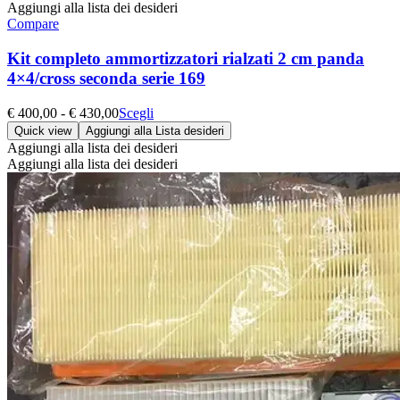
Aggiungi alla lista dei desideri
Compare
Kit completo ammortizzatori rialzati 2 cm panda
4×4/cross seconda serie 169
Fascia
Questo
€
400,00
-
€
430,00
Scegli
di
prodotto
Quick view
Aggiungi alla Lista desideri
prezzo:
ha
Aggiungi alla lista dei desideri
da
più
Aggiungi alla lista dei desideri
€ 400,00
varianti.
a
Le
€ 430,00
opzioni
possono
essere
scelte
nella
pagina
del
prodotto