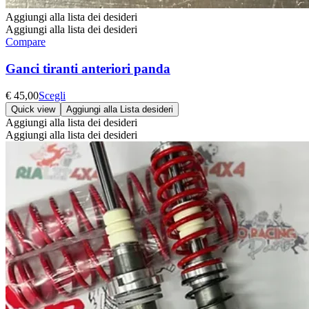
Aggiungi alla lista dei desideri
Aggiungi alla lista dei desideri
Compare
Ganci tiranti anteriori panda
Questo
€
45,00
Scegli
prodotto
Quick view
Aggiungi alla Lista desideri
ha
Aggiungi alla lista dei desideri
più
Aggiungi alla lista dei desideri
varianti.
Le
opzioni
possono
essere
scelte
nella
pagina
del
prodotto