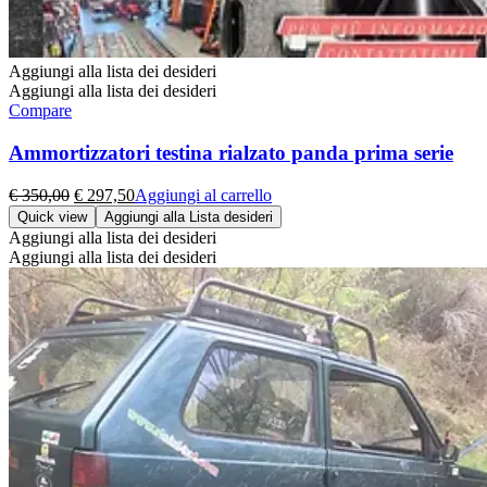
Aggiungi alla lista dei desideri
Aggiungi alla lista dei desideri
Compare
Ammortizzatori testina rialzato panda prima serie
Il
Il
€
350,00
€
297,50
Aggiungi al carrello
prezzo
prezzo
Quick view
Aggiungi alla Lista desideri
originale
attuale
Aggiungi alla lista dei desideri
era:
è:
Aggiungi alla lista dei desideri
€ 350,00.
€ 297,50.