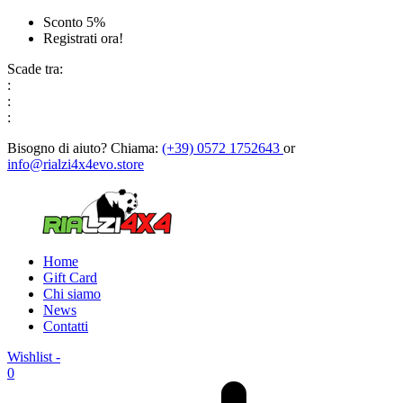
Sconto 5%
Registrati ora!
Scade tra:
:
:
:
Bisogno di aiuto?
Chiama:
(+39) 0572 1752643
or
info@rialzi4x4evo.store
Home
Gift Card
Chi siamo
News
Contatti
Wishlist -
0