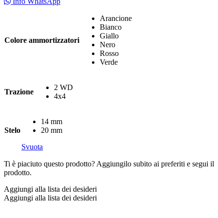
da
Info WhatsApp
€ 788,00
a
Arancione
€ 818,00
Bianco
Giallo
Colore ammortizzatori
Nero
Rosso
Verde
2 WD
Trazione
4x4
14 mm
Stelo
20 mm
Svuota
Ti è piaciuto questo prodotto? Aggiungilo subito ai preferiti e segui il
prodotto.
Aggiungi alla lista dei desideri
Aggiungi alla lista dei desideri