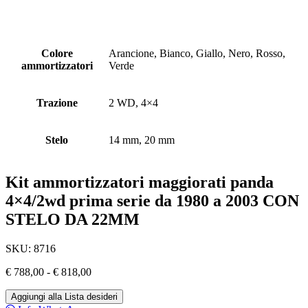
Colore
Arancione, Bianco, Giallo, Nero, Rosso,
ammortizzatori
Verde
Trazione
2 WD, 4×4
Stelo
14 mm, 20 mm
Kit ammortizzatori maggiorati panda
4×4/2wd prima serie da 1980 a 2003 CON
STELO DA 22MM
SKU:
8716
Fascia
€
788,00
-
€
818,00
di
prezzo:
Aggiungi alla Lista desideri