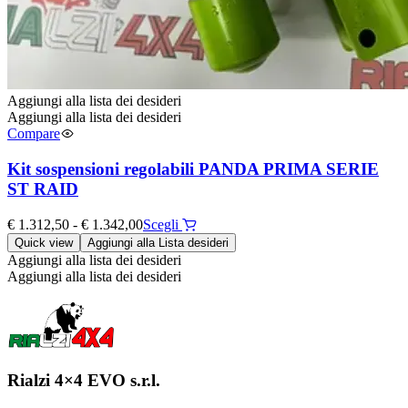
Aggiungi alla lista dei desideri
Aggiungi alla lista dei desideri
Compare
Kit sospensioni regolabili PANDA PRIMA SERIE
ST RAID
Fascia
Questo
€
1.312,50
-
€
1.342,00
Scegli
di
prodotto
Quick view
Aggiungi alla Lista desideri
prezzo:
ha
Aggiungi alla lista dei desideri
da
più
Aggiungi alla lista dei desideri
€ 1.312,50
varianti.
a
Le
€ 1.342,00
opzioni
possono
essere
scelte
Rialzi 4×4 EVO s.r.l.
nella
pagina