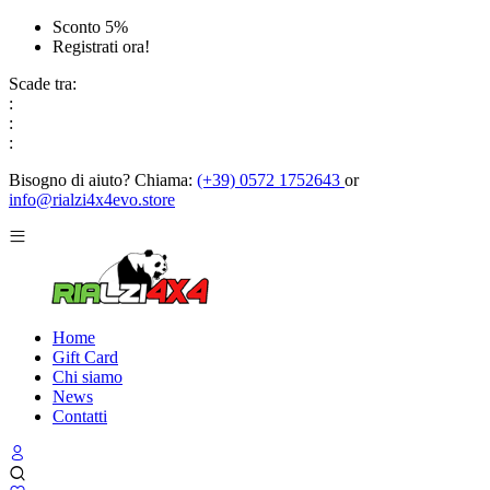
Sconto 5%
Registrati ora!
Scade tra:
:
:
:
Bisogno di aiuto?
Chiama:
(+39) 0572 1752643
or
info@rialzi4x4evo.store
Home
Gift Card
Chi siamo
News
Contatti