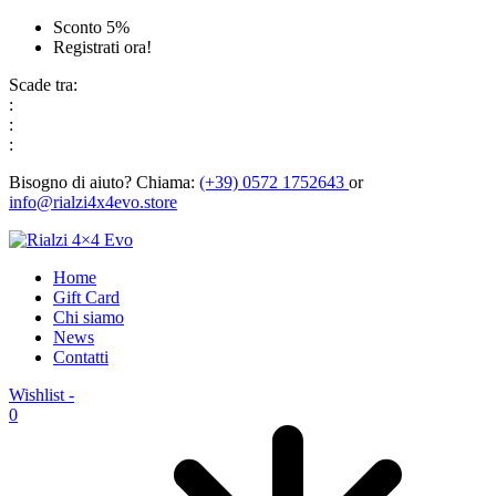
Sconto 5%
Registrati ora!
Scade tra:
:
:
:
Bisogno di aiuto?
Chiama:
(+39) 0572 1752643
or
info@rialzi4x4evo.store
Home
Gift Card
Chi siamo
News
Contatti
Wishlist -
0