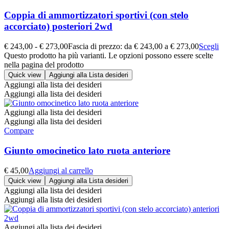
Coppia di ammortizzatori sportivi (con stelo
accorciato) posteriori 2wd
€
243,00
-
€
273,00
Fascia di prezzo: da € 243,00 a € 273,00
Scegli
Questo prodotto ha più varianti. Le opzioni possono essere scelte
nella pagina del prodotto
Quick view
Aggiungi alla Lista desideri
Aggiungi alla lista dei desideri
Aggiungi alla lista dei desideri
Aggiungi alla lista dei desideri
Aggiungi alla lista dei desideri
Compare
Giunto omocinetico lato ruota anteriore
€
45,00
Aggiungi al carrello
Quick view
Aggiungi alla Lista desideri
Aggiungi alla lista dei desideri
Aggiungi alla lista dei desideri
Aggiungi alla lista dei desideri