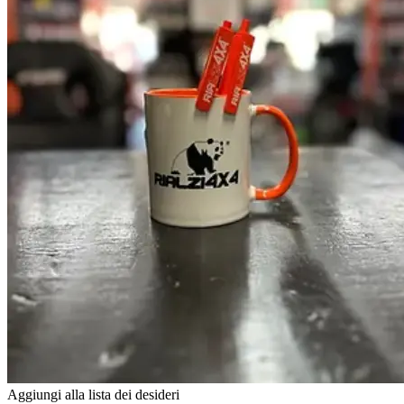
essere
scelte
nella
pagina
del
prodotto
Aggiungi alla lista dei desideri