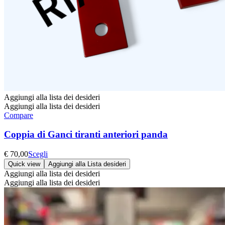
Aggiungi alla lista dei desideri
Aggiungi alla lista dei desideri
Compare
Coppia di Ganci tiranti anteriori panda
Questo
€
70,00
Scegli
prodotto
Quick view
Aggiungi alla Lista desideri
ha
Aggiungi alla lista dei desideri
più
Aggiungi alla lista dei desideri
varianti.
Le
opzioni
possono