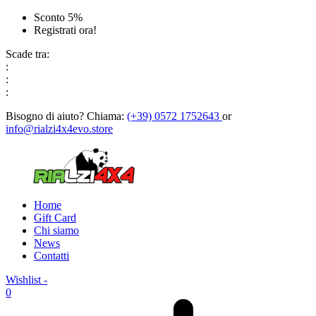
Sconto 5%
Registrati ora!
Scade tra:
:
:
:
Bisogno di aiuto?
Chiama:
(+39) 0572 1752643
or
info@rialzi4x4evo.store
Home
Gift Card
Chi siamo
News
Contatti
Wishlist -
0