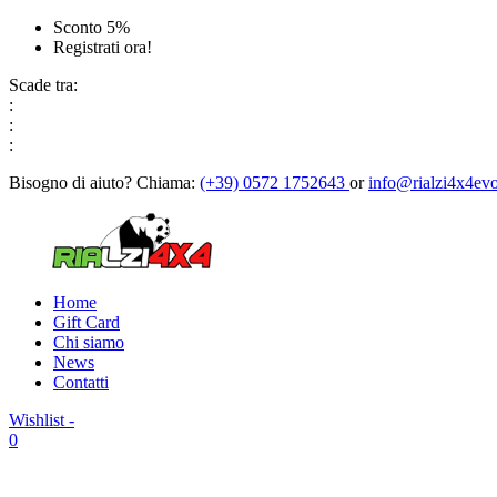
Sconto 5%
Registrati ora!
Scade tra:
:
:
:
Bisogno di aiuto?
Chiama:
(+39) 0572 1752643
or
info@rialzi4x4evo
Home
Gift Card
Chi siamo
News
Contatti
Wishlist -
0