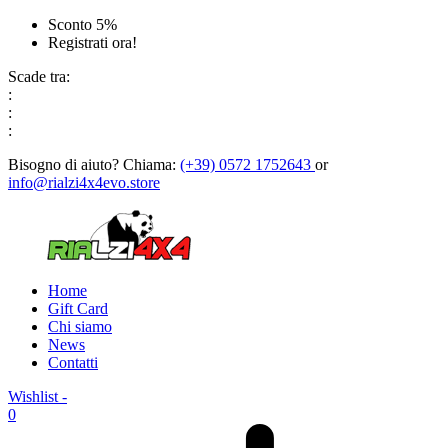
Sconto 5%
Registrati ora!
Scade tra:
:
:
:
Bisogno di aiuto?
Chiama:
(+39) 0572 1752643
or
info@rialzi4x4evo.store
Home
Gift Card
Chi siamo
News
Contatti
Wishlist -
0