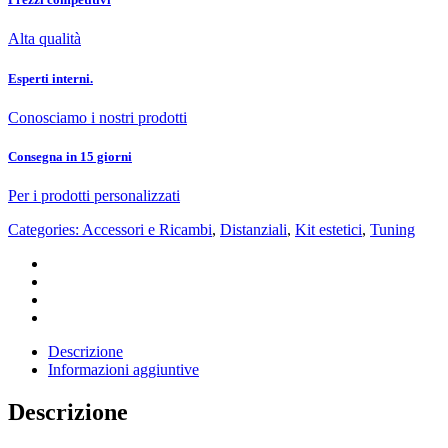
Alta qualità
Esperti interni.
Conosciamo i nostri prodotti
Consegna in 15 giorni
Per i prodotti personalizzati
Categories:
Accessori e Ricambi
,
Distanziali
,
Kit estetici
,
Tuning
Descrizione
Informazioni aggiuntive
Descrizione