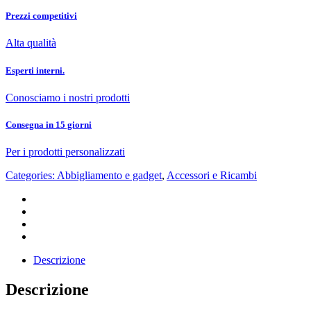
Prezzi competitivi
Alta qualità
Esperti interni.
Conosciamo i nostri prodotti
Consegna in 15 giorni
Per i prodotti personalizzati
Categories:
Abbigliamento e gadget
,
Accessori e Ricambi
Descrizione
Descrizione