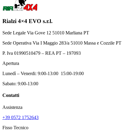
opzioni
possono
essere
scelte
Rialzi 4×4 EVO s.r.l.
nella
pagina
Sede Legale Via Gove 12 51010 Marliana PT
del
prodotto
Sede Operativa Via I Maggio 283/a 51010 Massa e Cozzile PT
P. Iva 01990510479 – REA PT – 197093
Apertura
Lunedì – Venerdi: 9:00-13:00 15:00-19:00
Sabato: 9:00-13:00
Contatti
Assistenza
+39 0572 1752643
Fisso Tecnico