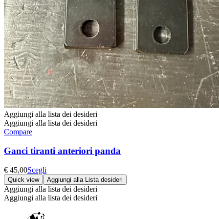
Aggiungi alla lista dei desideri
Aggiungi alla lista dei desideri
Compare
Ganci tiranti anteriori panda
Questo
€
45,00
Scegli
prodotto
Quick view
Aggiungi alla Lista desideri
ha
Aggiungi alla lista dei desideri
più
Aggiungi alla lista dei desideri
varianti.
Le