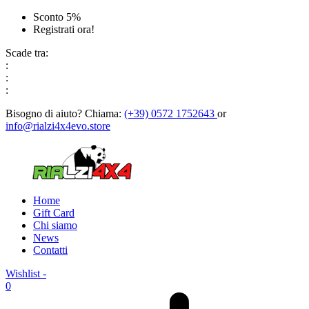
Sconto 5%
Registrati ora!
Scade tra:
:
:
:
Bisogno di aiuto?
Chiama:
(+39) 0572 1752643
or
info@rialzi4x4evo.store
Home
Gift Card
Chi siamo
News
Contatti
Wishlist -
0