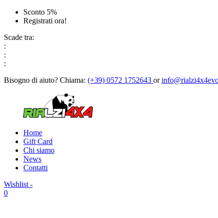
Sconto 5%
Registrati ora!
Scade tra:
:
:
:
Bisogno di aiuto?
Chiama:
(+39) 0572 1752643
or
info@rialzi4x4evo
Home
Gift Card
Chi siamo
News
Contatti
Wishlist -
0