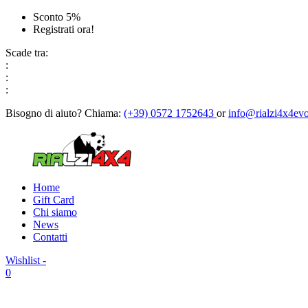
Sconto 5%
Registrati ora!
Scade tra:
:
:
:
Bisogno di aiuto?
Chiama:
(+39) 0572 1752643
or
info@rialzi4x4evo
Home
Gift Card
Chi siamo
News
Contatti
Wishlist -
0