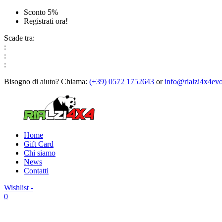
Sconto 5%
Registrati ora!
Scade tra:
:
:
:
Bisogno di aiuto?
Chiama:
(+39) 0572 1752643
or
info@rialzi4x4evo
Home
Gift Card
Chi siamo
News
Contatti
Wishlist -
0