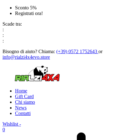
Sconto 5%
Registrati ora!
Scade tra:
:
:
:
Bisogno di aiuto?
Chiama:
(+39) 0572 1752643
or
info@rialzi4x4evo.store
Home
Gift Card
Chi siamo
News
Contatti
Wishlist -
0