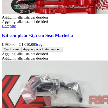
Aggiungi alla lista dei desideri
Aggiungi alla lista dei desideri
Compare
Kit completo +2,5 cm Seat Marbella
Fascia
Questo
€
980,00
-
€
1.010,00
Scegli
di
prodotto
Quick view
Aggiungi alla Lista desideri
prezzo:
ha
Aggiungi alla lista dei desideri
da
più
Aggiungi alla lista dei desideri
€ 980,00
varianti.
a
Le
€ 1.010,00
opzioni
possono
essere
scelte
nella
pagina
del
prodotto