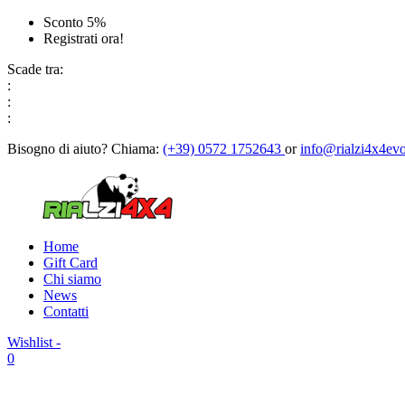
Sconto 5%
Registrati ora!
Scade tra:
:
:
:
Bisogno di aiuto?
Chiama:
(+39) 0572 1752643
or
info@rialzi4x4evo
Home
Gift Card
Chi siamo
News
Contatti
Wishlist -
0