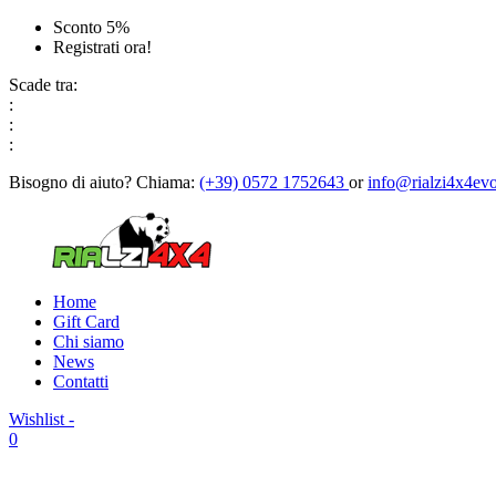
Sconto 5%
Registrati ora!
Scade tra:
:
:
:
Bisogno di aiuto?
Chiama:
(+39) 0572 1752643
or
info@rialzi4x4evo
Home
Gift Card
Chi siamo
News
Contatti
Wishlist -
0