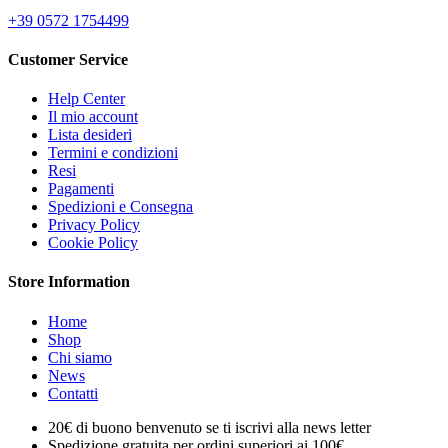
+39 0572 1754499
Customer Service
Help Center
Il mio account
Lista desideri
Termini e condizioni
Resi
Pagamenti
Spedizioni e Consegna
Privacy Policy
Cookie Policy
Store Information
Home
Shop
Chi siamo
News
Contatti
20€ di buono benvenuto se ti iscrivi alla news letter
Spedizione gratuita per ordini superiori ai 100€