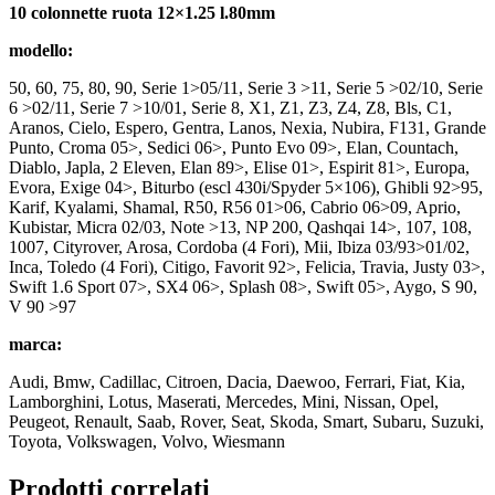
10 colonnette ruota 12×1.25 l.80mm
modello:
50, 60, 75, 80, 90, Serie 1>05/11, Serie 3 >11, Serie 5 >02/10, Serie
6 >02/11, Serie 7 >10/01, Serie 8, X1, Z1, Z3, Z4, Z8, Bls, C1,
Aranos, Cielo, Espero, Gentra, Lanos, Nexia, Nubira, F131, Grande
Punto, Croma 05>, Sedici 06>, Punto Evo 09>, Elan, Countach,
Diablo, Japla, 2 Eleven, Elan 89>, Elise 01>, Espirit 81>, Europa,
Evora, Exige 04>, Biturbo (escl 430i/Spyder 5×106), Ghibli 92>95,
Karif, Kyalami, Shamal, R50, R56 01>06, Cabrio 06>09, Aprio,
Kubistar, Micra 02/03, Note >13, NP 200, Qashqai 14>, 107, 108,
1007, Cityrover, Arosa, Cordoba (4 Fori), Mii, Ibiza 03/93>01/02,
Inca, Toledo (4 Fori), Citigo, Favorit 92>, Felicia, Travia, Justy 03>,
Swift 1.6 Sport 07>, SX4 06>, Splash 08>, Swift 05>, Aygo, S 90,
V 90 >97
marca:
Audi, Bmw, Cadillac, Citroen, Dacia, Daewoo, Ferrari, Fiat, Kia,
Lamborghini, Lotus, Maserati, Mercedes, Mini, Nissan, Opel,
Peugeot, Renault, Saab, Rover, Seat, Skoda, Smart, Subaru, Suzuki,
Toyota, Volkswagen, Volvo, Wiesmann
Prodotti correlati