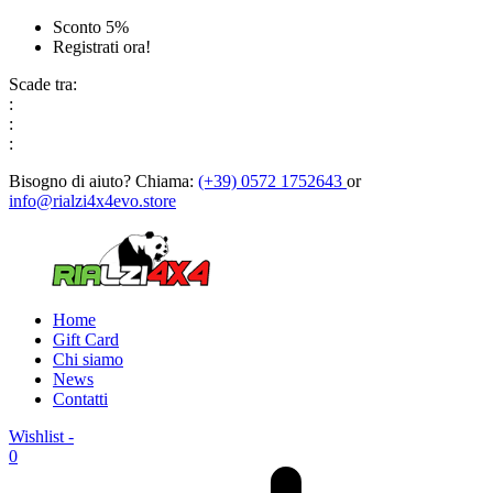
Sconto 5%
Registrati ora!
Scade tra:
:
:
:
Bisogno di aiuto?
Chiama:
(+39) 0572 1752643
or
info@rialzi4x4evo.store
Home
Gift Card
Chi siamo
News
Contatti
Wishlist -
0